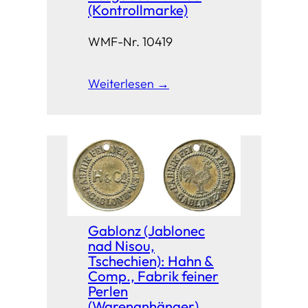
(Kontrollmarke)
WMF-Nr. 10419
Weiterlesen →
Gablonz (Jablonec
nad Nisou,
Tschechien): Hahn &
Comp., Fabrik feiner
Perlen
(Warenanhänger)