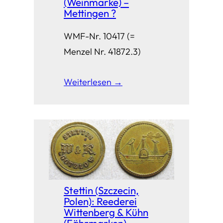
(Weinmarke) –
Mettingen ?
WMF-Nr. 10417 (=
Menzel Nr. 41872.3)
Weiterlesen →
Stettin (Szczecin,
Polen): Reederei
Wittenberg & Kühn