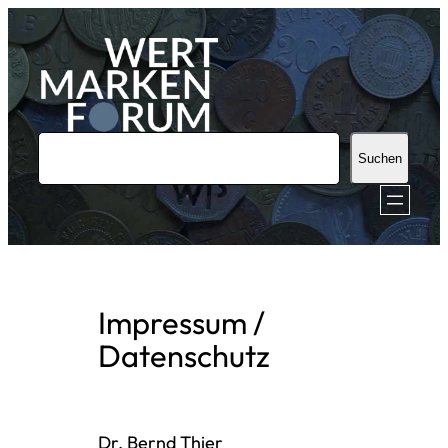
Zum
Inhalt
springen
S
Suchen
u
c
h
e
n
Impressum /
Datenschutz
Dr. Bernd Thier