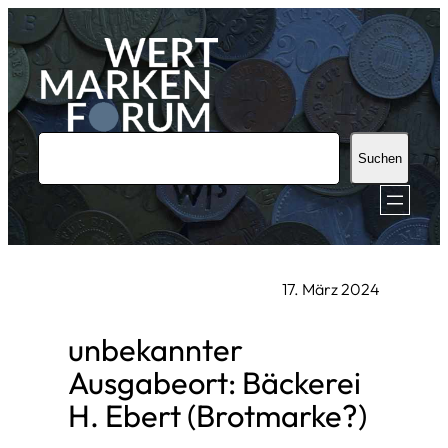
Zum
Inhalt
springen
S
Suchen
u
c
h
e
17. März 2024
n
unbekannter
Ausgabeort: Bäckerei
H. Ebert (Brotmarke?)