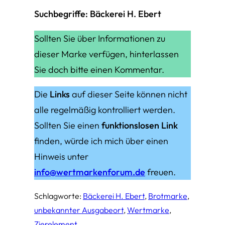
Suchbegriffe: Bäckerei H. Ebert
Sollten Sie über Informationen zu
dieser Marke verfügen, hinterlassen
Sie doch bitte einen Kommentar.
Die
Links
auf dieser Seite können nicht
alle regelmäßig kontrolliert werden.
Sollten Sie einen
funktionslosen Link
finden, würde ich mich über einen
Hinweis unter
info@wertmarkenforum.de
freuen.
Schlagworte:
Bäckerei H. Ebert
, 
Brotmarke
, 
unbekannter Ausgabeort
, 
Wertmarke
, 
Zierelement