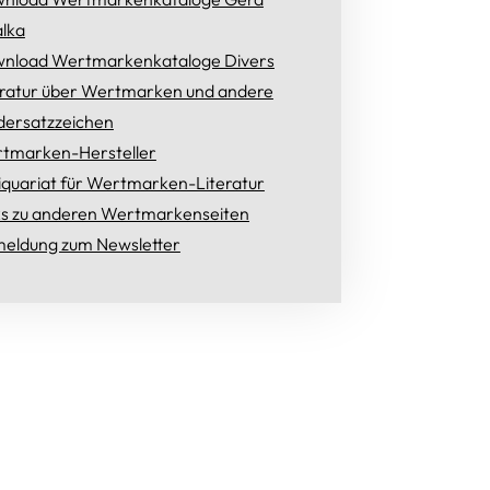
lka
nload Wertmarkenkataloge Divers
eratur über Wertmarken und andere
dersatzzeichen
tmarken-Hersteller
iquariat für Wertmarken-Literatur
ks zu anderen Wertmarkenseiten
eldung zum Newsletter