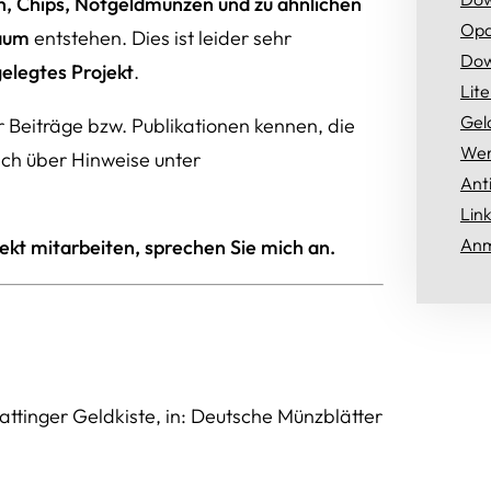
, Chips, Notgeldmünzen und zu ähnlichen
Opa
Raum
entstehen. Dies ist leider sehr
Dow
gelegtes Projekt
.
Lit
Gel
er Beiträge bzw. Publikationen kennen, die
Wer
mich über Hinweise unter
Ant
Lin
Anm
ekt mitarbeiten, sprechen Sie mich an.
 Hattinger Geldkiste, in: Deutsche Münzblätter