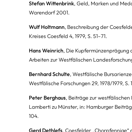
Stefan Wittenbrink
, Geld, Marken und Med
Warendorf 2001.
Wulf Holtmann
, Beschreibung der Coesfeld
Kreises Coesfeld 4, 1979, S. 51–71.
Hans Weinrich
, Die Kupfermünzenprägung d
Arbeiten zur Westfälischen Landesforschung
Bernhard Schulte
, Westfälische Bursarienzei
Westfälische Forschungen 29, 1978/1979, S. 
Peter Berghaus
, Beiträge zur westfälische
Lamberti zu Münster, in: Hamburger Beiträge
104.
Gerd Dethlefs
, Coesfelder „Chorpfennige“ d