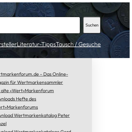
Suchen
teller
Literatur-Tipps
Tausch / Gesuche
tmarkenforum.de – Das Online-
azin für Wertmarkensammler
 alte «Wert»Markenforum
nloads Hefte des
rt»Markenforums
nload Wertmarkenkatalog Peter
zel
nload Wertmarkenkataloge Gerd