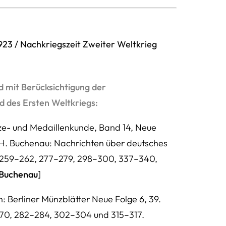
1923 / Nachkriegszeit Zweiter Weltkrieg
 mit Berücksichtigung der
 des Ersten Weltkriegs:
ünze- und Medaillenkunde, Band 14, Neue
n H. Buchenau: Nachrichten über deutsches
. 259–262, 277–279, 298–300, 337–340,
. Buchenau
]
: Berliner Münzblätter Neue Folge 6, 39.
270, 282–284, 302–304 und 315–317.