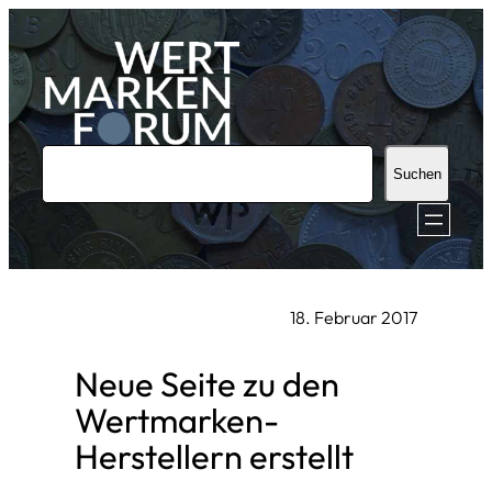
Zum
Inhalt
springen
S
Suchen
u
c
h
e
18. Februar 2017
n
Neue Seite zu den
Wertmarken-
Herstellern erstellt