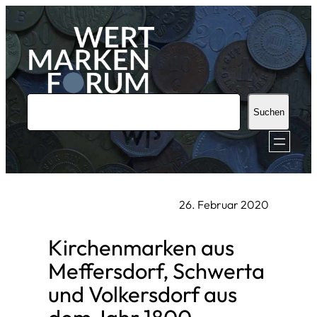
Zum
Inhalt
springen
S
Suchen
u
c
h
e
26. Februar 2020
n
Kirchenmarken aus
Meffersdorf, Schwerta
und Volkersdorf aus