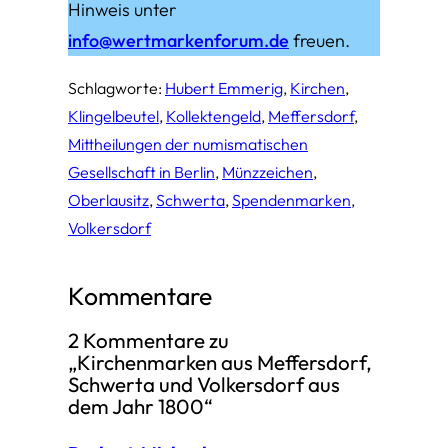
Hinweis unter
info@wertmarkenforum.de
freuen.
Schlagworte:
Hubert Emmerig
, 
Kirchen
, 
Klingelbeutel
, 
Kollektengeld
, 
Meffersdorf
, 
Mittheilungen der numismatischen
Gesellschaft in Berlin
, 
Münzzeichen
, 
Oberlausitz
, 
Schwerta
, 
Spendenmarken
, 
Volkersdorf
Kommentare
2 Kommentare zu
„Kirchenmarken aus Meffersdorf,
Schwerta und Volkersdorf aus
dem Jahr 1800“