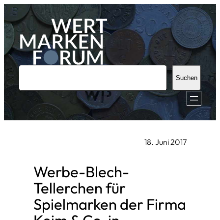
Zum
Inhalt
springen
S
Suchen
u
c
h
e
18. Juni 2017
n
Werbe-Blech-
Tellerchen für
Spielmarken der Firma