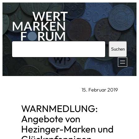
Zum
Inhalt
springen
S
Suchen
u
c
h
e
15. Februar 2019
n
WARNMEDLUNG:
Angebote von
Hezinger-Marken und