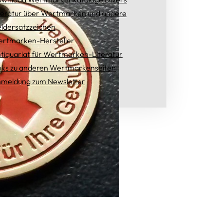
teratur über Wertmarken und andere
ldersatzzeichen
rtmarken-Hersteller
tiquariat für Wertmarken-Literatur
nks zu anderen Wertmarkenseiten
meldung zum Newsletter