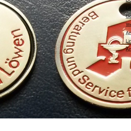
Li
Ge
We
An
Li
An