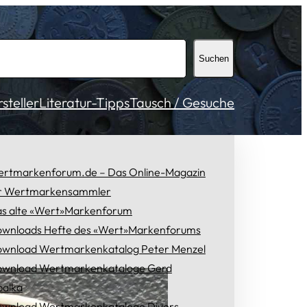
Suchen
teller
Literatur-Tipps
Tausch / Gesuche
rtmarkenforum.de – Das Online-Magazin
r Wertmarkensammler
s alte «Wert»Markenforum
wnloads Hefte des «Wert»Markenforums
wnload Wertmarkenkatalog Peter Menzel
wnload Wertmarkenkataloge Gerd
alka
wnload Wertmarkenkataloge Divers