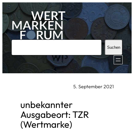
Zum
Inhalt
springen
S
Suchen
u
c
h
e
5. September 2021
n
unbekannter
Ausgabeort: TZR
(Wertmarke)