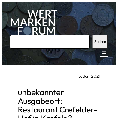
Zum
Inhalt
springen
S
Suchen
u
c
h
e
5. Juni 2021
n
unbekannter
Ausgabeort:
Restaurant Crefelder-