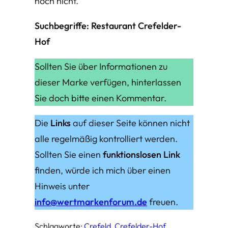
noch nicht.
Suchbegriffe: Restaurant Crefelder-
Hof
Sollten Sie über Informationen zu
dieser Marke verfügen, hinterlassen
Sie doch bitte einen Kommentar.
Die
Links
auf dieser Seite können nicht
alle regelmäßig kontrolliert werden.
Sollten Sie einen
funktionslosen Link
finden, würde ich mich über einen
Hinweis unter
info@wertmarkenforum.de
freuen.
Schlagworte:
Crefeld
, 
Crefelder-Hof
, 