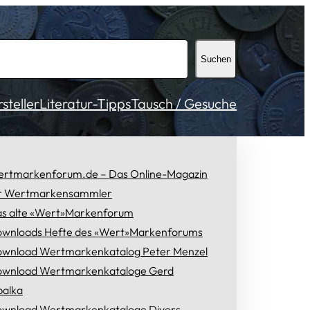
Suchen
teller
Literatur-Tipps
Tausch / Gesuche
rtmarkenforum.de – Das Online-Magazin
r Wertmarkensammler
s alte «Wert»Markenforum
wnloads Hefte des «Wert»Markenforums
wnload Wertmarkenkatalog Peter Menzel
wnload Wertmarkenkataloge Gerd
alka
wnload Wertmarkenkataloge Divers