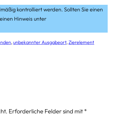
lmäßig kontrolliert werden. Sollten Sie einen
 einen Hinweis unter
nden
, 
unbekannter Ausgabeort
, 
Zierelement
ht.
Erforderliche Felder sind mit
*