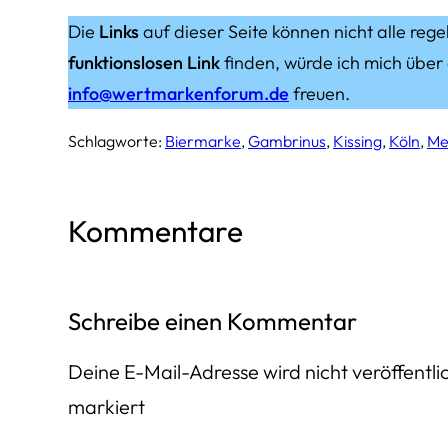
Die
Links
auf dieser Seite können nicht alle rege
funktionslosen Link
finden, würde ich mich über
info@wertmarkenforum.de
freuen.
Schlagworte:
Biermarke
, 
Gambrinus
, 
Kissing
, 
Köln
, 
Me
Kommentare
Schreibe einen Kommentar
Deine E-Mail-Adresse wird nicht veröffentlic
markiert