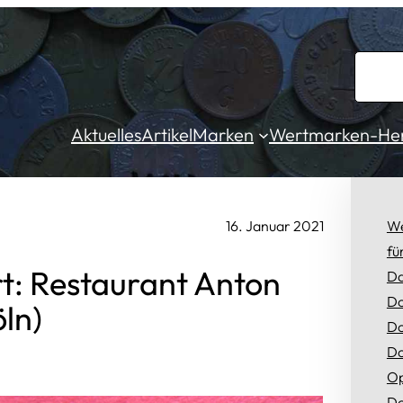
S
u
c
Aktuelles
Artikel
Marken
Wertmarken-Hers
h
e
n
16. Januar 2021
We
fü
t: Restaurant Anton
Da
Do
ln)
Do
Do
Op
Do