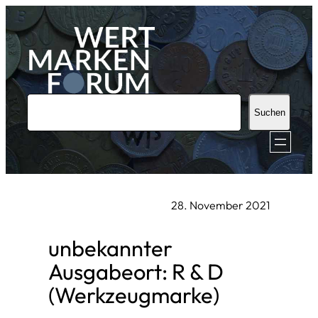
Zum
Inhalt
springen
S
Suchen
u
c
h
e
28. November 2021
n
unbekannter
Ausgabeort: R & D
(Werkzeugmarke)