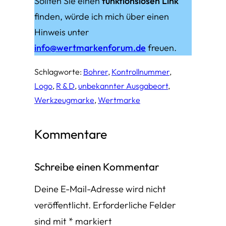
Sollten Sie einen
funktionslosen Link
finden, würde ich mich über einen
Hinweis unter
info@wertmarkenforum.de
freuen.
Schlagworte:
Bohrer
, 
Kontrollnummer
, 
Logo
, 
R & D
, 
unbekannter Ausgabeort
, 
Werkzeugmarke
, 
Wertmarke
Kommentare
Schreibe einen Kommentar
Deine E-Mail-Adresse wird nicht
veröffentlicht.
Erforderliche Felder
sind mit
*
markiert