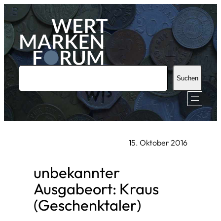
Zum
Inhalt
springen
S
Suchen
u
c
h
e
15. Oktober 2016
n
unbekannter
Ausgabeort: Kraus
(Geschenktaler)