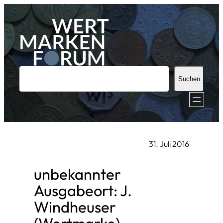
Zum
Inhalt
springen
S
Suchen
u
c
h
e
31. Juli 2016
n
unbekannter
Ausgabeort: J.
Windheuser