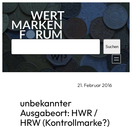
Zum
Inhalt
springen
S
Suchen
u
c
h
e
21. Februar 2016
n
unbekannter
Ausgabeort: HWR /
HRW (Kontrollmarke?)