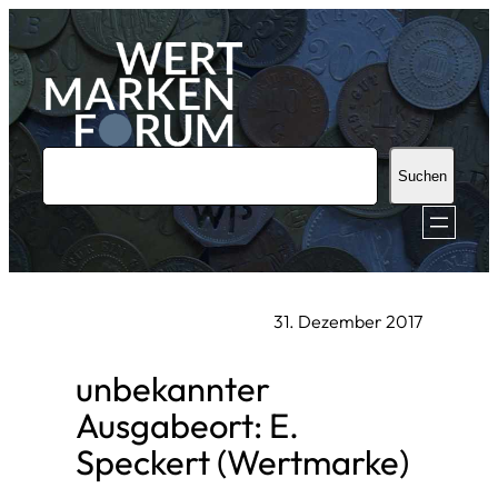
Zum
Inhalt
springen
S
Suchen
u
c
h
e
31. Dezember 2017
n
unbekannter
Ausgabeort: E.
Speckert (Wertmarke)