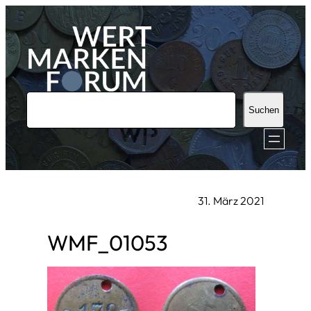
Zum
Inhalt
springen
S
Suchen
u
c
h
e
31. März 2021
n
WMF_01053