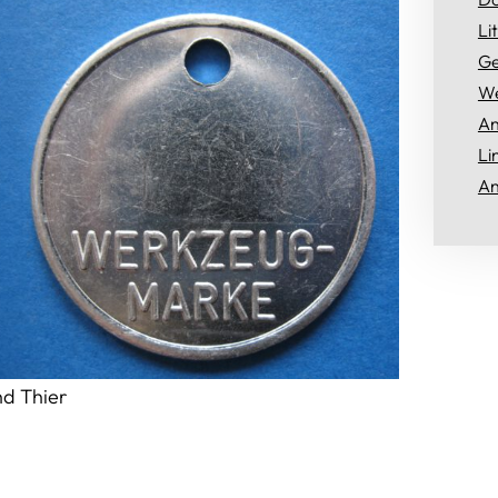
Li
Ge
We
An
Li
An
nd Thier