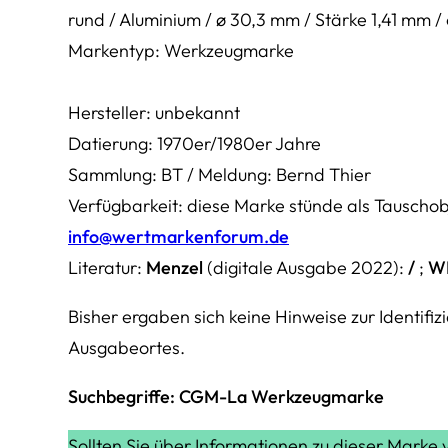
rund / Aluminium / ø 30,3 mm / Stärke 1,41 mm 
Markentyp: Werkzeugmarke
Hersteller: unbekannt
Datierung: 1970er/1980er Jahre
Sammlung: BT / Meldung: Bernd Thier
Verfügbarkeit: diese Marke stünde als Tauschobj
info@wertmarkenforum.de
Literatur:
Menzel
(digitale Ausgabe 2022):
/
;
W
Bisher ergaben sich keine Hinweise zur Identifi
Ausgabeortes.
Suchbegriffe: CGM-La Werkzeugmarke
Sollten Sie über Informationen zu dieser Marke 