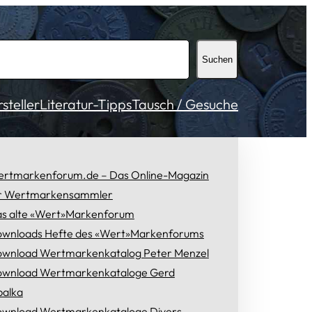
Suchen
teller
Literatur-Tipps
Tausch / Gesuche
rtmarkenforum.de – Das Online-Magazin
r Wertmarkensammler
s alte «Wert»Markenforum
wnloads Hefte des «Wert»Markenforums
wnload Wertmarkenkatalog Peter Menzel
wnload Wertmarkenkataloge Gerd
alka
wnload Wertmarkenkataloge Divers