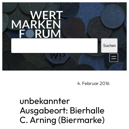
Zum
Inhalt
springen
S
Suchen
u
c
h
e
4. Februar 2016
n
unbekannter
Ausgabeort: Bierhalle
C. Arning (Biermarke)