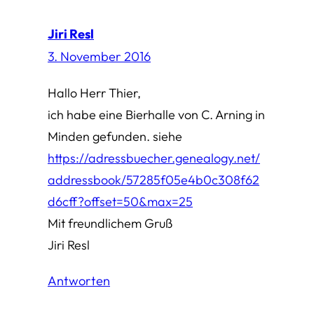
Jiri Resl
3. November 2016
Hallo Herr Thier,
ich habe eine Bierhalle von C. Arning in
Minden gefunden. siehe
https://adressbuecher.genealogy.net/
addressbook/57285f05e4b0c308f62
d6cff?offset=50&max=25
Mit freundlichem Gruß
Jiri Resl
Antworten