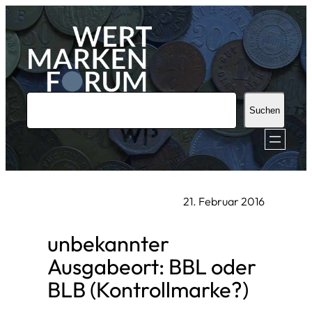
Zum
Inhalt
springen
S
Suchen
u
c
h
e
21. Februar 2016
n
unbekannter
Ausgabeort: BBL oder
BLB (Kontrollmarke?)