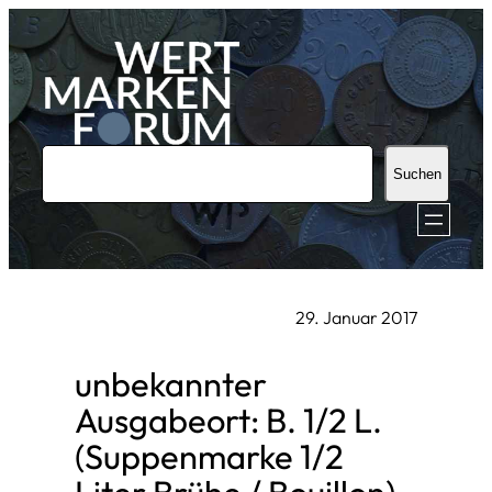
Zum
Inhalt
springen
S
Suchen
u
c
h
e
29. Januar 2017
n
unbekannter
Ausgabeort: B. 1/2 L.
(Suppenmarke 1/2