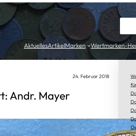
S
u
c
Aktuelles
Artikel
Marken
Wertmarken-Hers
h
e
n
24. Februar 2018
We
fü
t: Andr. Mayer
Da
Do
Do
Do
Op
Do