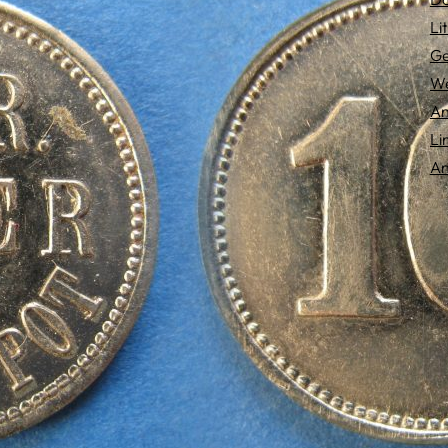
Li
Ge
We
An
Li
An