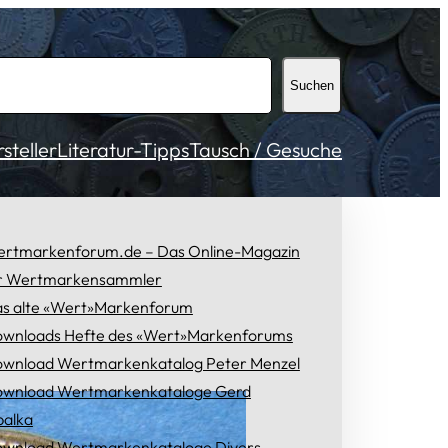
Suchen
teller
Literatur-Tipps
Tausch / Gesuche
rtmarkenforum.de – Das Online-Magazin
r Wertmarkensammler
s alte «Wert»Markenforum
wnloads Hefte des «Wert»Markenforums
wnload Wertmarkenkatalog Peter Menzel
wnload Wertmarkenkataloge Gerd
alka
wnload Wertmarkenkataloge Divers