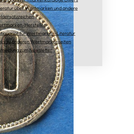
teratur über Wertmarken und andere
ldersatzzeichen
rtmarken-Hersteller
tiquariat für Wertmarken-Literatur
nks zu anderen Wertmarkenseiten
meldung zum Newsletter