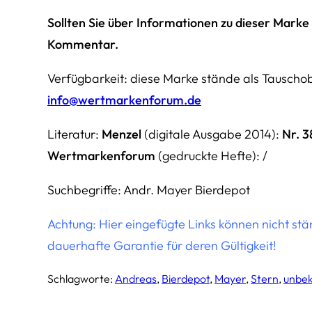
Sollten Sie über Informationen zu dieser Marke 
Kommentar.
Verfügbarkeit: diese Marke stände als Tauschobj
info@wertmarkenforum.de
Literatur:
Menzel
(digitale Ausgabe 2014):
Nr. 3
Wertmarkenforum
(gedruckte Hefte): /
Suchbegriffe: Andr. Mayer Bierdepot
Achtung: Hier eingefügte Links können nicht st
dauerhafte Garantie für deren Gültigkeit!
Schlagworte:
Andreas
, 
Bierdepot
, 
Mayer
, 
Stern
, 
unbek