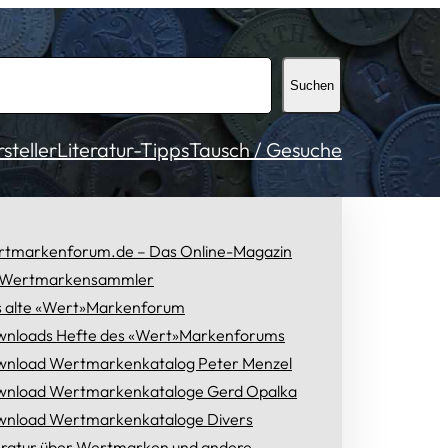
Suchen
teller
Literatur-Tipps
Tausch / Gesuche
tmarkenforum.de – Das Online-Magazin
 Wertmarkensammler
 alte «Wert»Markenforum
nloads Hefte des «Wert»Markenforums
nload Wertmarkenkatalog Peter Menzel
nload Wertmarkenkataloge Gerd Opalka
nload Wertmarkenkataloge Divers
eratur über Wertmarken und andere