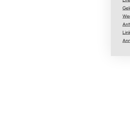
Gel
Wer
Ant
Lin
Anm