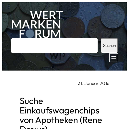
Zum
Inhalt
springen
S
Suchen
u
c
h
e
31. Januar 2016
n
Suche
Einkaufswagenchips
von Apotheken (Rene