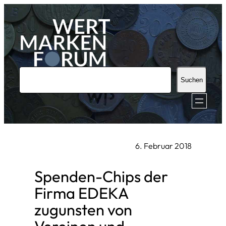
Zum
Inhalt
springen
S
Suchen
u
c
h
e
6. Februar 2018
n
Spenden-Chips der
Firma EDEKA
zugunsten von