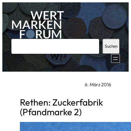
Zum
Inhalt
springen
S
Suchen
u
c
h
e
6. März 2016
n
Rethen: Zuckerfabrik
(Pfandmarke 2)