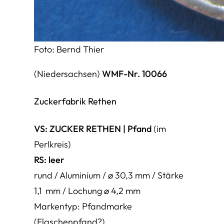
Foto: Bernd Thier
(Niedersachsen)
WMF-Nr. 10066
Zuckerfabrik Rethen
VS:
ZUCKER RETHEN
|
Pfand
(im
Perlkreis)
RS:
leer
rund / Aluminium / ø 30,3 mm / Stärke
1,1 mm / Lochung ø 4,2 mm
Markentyp: Pfandmarke
(Flaschenpfand?)