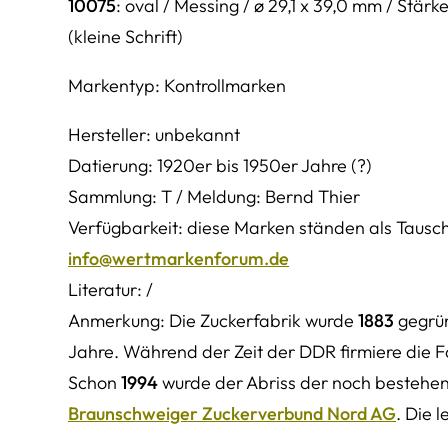
10075
: oval / Messing / ø 29,1 x 39,0 mm / Stärk
(kleine Schrift)
Markentyp: Kontrollmarken
Hersteller: unbekannt
Datierung: 1920er bis 1950er Jahre (?)
Sammlung: T / Meldung: Bernd Thier
Verfügbarkeit: diese Marken ständen als Tausch
info@wertmarkenforum.de
Literatur: /
Anmerkung: Die Zuckerfabrik wurde
1883
gegrün
Jahre. Während der Zeit der DDR firmiere die F
Schon
1994
wurde der Abriss der noch bestehen
Braunschweiger Zuckerverbund Nord AG
. Die 