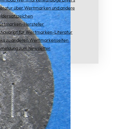
teratur über Wertmarken und andere
ldersatzzeichen
rtmarken-Hersteller
tiquariat für Wertmarken-Literatur
nks zu anderen Wertmarkenseiten
meldung zum Newsletter