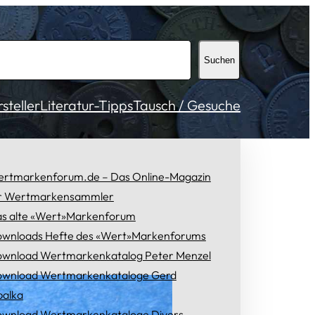
Suchen
teller
Literatur-Tipps
Tausch / Gesuche
rtmarkenforum.de – Das Online-Magazin
r Wertmarkensammler
s alte «Wert»Markenforum
wnloads Hefte des «Wert»Markenforums
wnload Wertmarkenkatalog Peter Menzel
wnload Wertmarkenkataloge Gerd
alka
wnload Wertmarkenkataloge Divers