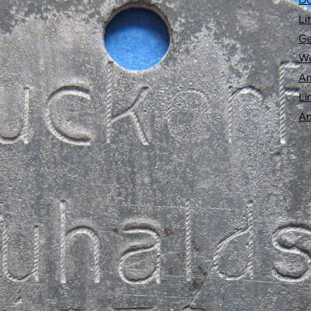
Li
Ge
We
An
Li
An