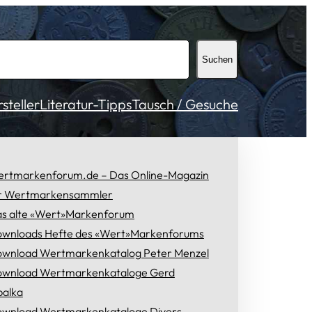
Suchen
teller
Literatur-Tipps
Tausch / Gesuche
rtmarkenforum.de – Das Online-Magazin
r Wertmarkensammler
s alte «Wert»Markenforum
wnloads Hefte des «Wert»Markenforums
wnload Wertmarkenkatalog Peter Menzel
wnload Wertmarkenkataloge Gerd
alka
wnload Wertmarkenkataloge Divers