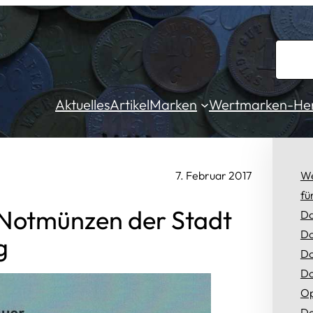
S
u
c
Aktuelles
Artikel
Marken
Wertmarken-Hers
h
e
n
7. Februar 2017
We
fü
 Notmünzen der Stadt
Da
Do
g
Do
Do
Op
Do