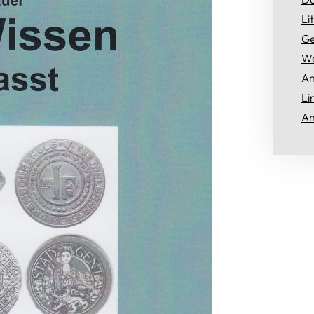
Li
Ge
We
An
Li
An