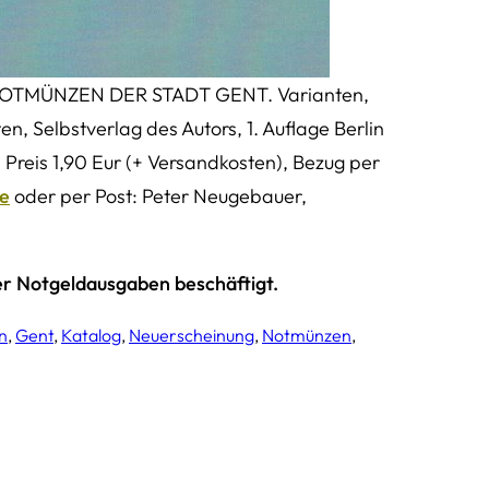
. NOTMÜNZEN DER STADT GENT. Varianten,
n, Selbstverlag des Autors, 1. Auflage Berlin
., Preis 1,90 Eur (+ Versandkosten), Bezug per
de
oder per Post: Peter Neugebauer,
eser Notgeldausgaben beschäftigt.
n
, 
Gent
, 
Katalog
, 
Neuerscheinung
, 
Notmünzen
, 