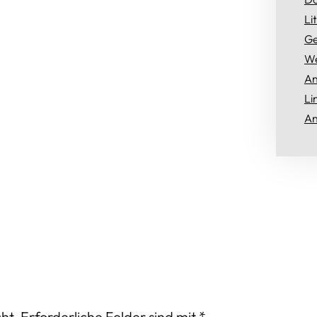
Li
Ge
We
An
Li
An
ht.
Erforderliche Felder sind mit
*