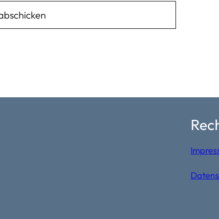
Rech
Impres
Datens