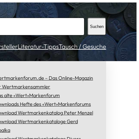
Suchen
teller
Literatur-Tipps
Tausch / Gesuche
rtmarkenforum.de – Das Online-Magazin
r Wertmarkensammler
s alte «Wert»Markenforum
wnloads Hefte des «Wert»Markenforums
wnload Wertmarkenkatalog Peter Menzel
wnload Wertmarkenkataloge Gerd
alka
wnload Wertmarkenkataloge Divers