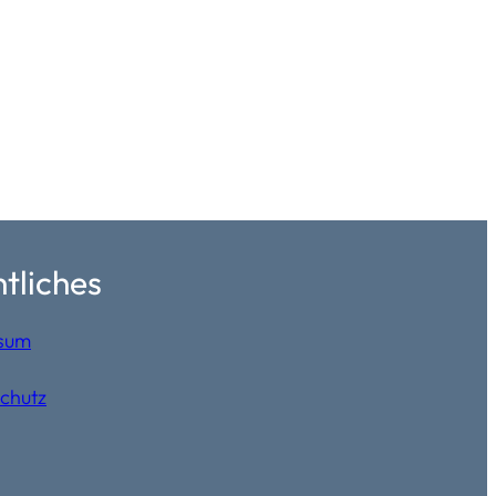
tliches
sum
chutz