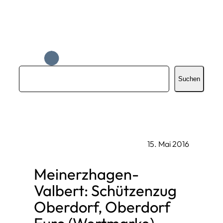
Zum
Inhalt
springen
S
Suchen
u
c
h
e
15. Mai 2016
n
Meinerzhagen-
Valbert: Schützenzug
Oberdorf, Oberdorf