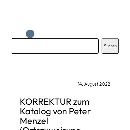
Zum
Inhalt
springen
S
Suchen
u
c
h
e
14. August 2022
n
KORREKTUR zum
Katalog von Peter
Menzel