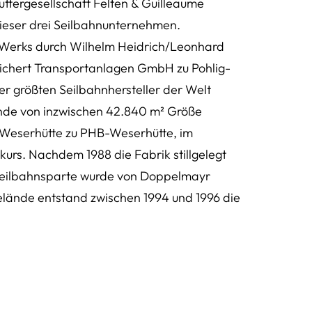
ttergesellschaft Felten & Guilleaume
ieser drei Seilbahnunternehmen.
 Werks durch Wilhelm Heidrich/Leonhard
leichert Transportanlagen GmbH zu Pohlig-
er größten Seilbahnhersteller der Welt
lände von inzwischen 42.840 m² Größe
t Weserhütte zu PHB-Weserhütte, im
kurs. Nachdem 1988 die Fabrik stillgelegt
Seilbahnsparte wurde von Doppelmayr
ände entstand zwischen 1994 und 1996 die