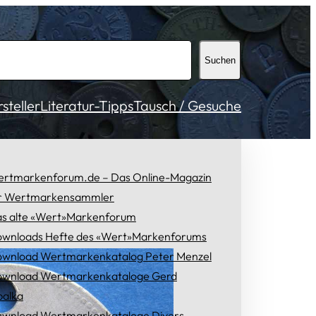
Suchen
teller
Literatur-Tipps
Tausch / Gesuche
rtmarkenforum.de – Das Online-Magazin
r Wertmarkensammler
s alte «Wert»Markenforum
wnloads Hefte des «Wert»Markenforums
wnload Wertmarkenkatalog Peter Menzel
wnload Wertmarkenkataloge Gerd
alka
wnload Wertmarkenkataloge Divers