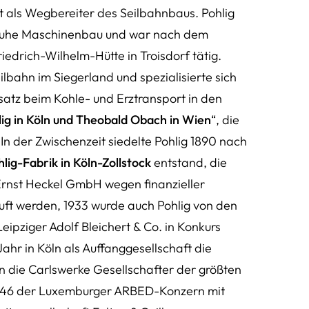
lt als Wegbereiter des Seilbahnbaus. Pohlig
sruhe Maschinenbau und war nach dem
iedrich-Wilhelm-Hütte in Troisdorf tätig.
eilbahn im Siegerland und spezialisierte sich
satz beim Kohle- und Erztransport in den
lig in Köln und Theobald Obach in Wien
“, die
 In der Zwischenzeit siedelte Pohlig 1890 nach
lig-Fabrik in Köln-Zollstock
entstand, die
 Ernst Heckel GmbH wegen finanzieller
uft werden, 1933 wurde auch Pohlig von den
ipziger Adolf Bleichert & Co. in Konkurs
ahr in Köln als Auffanggesellschaft die
 die Carlswerke Gesellschafter der größten
 1946 der Luxemburger ARBED-Konzern mit