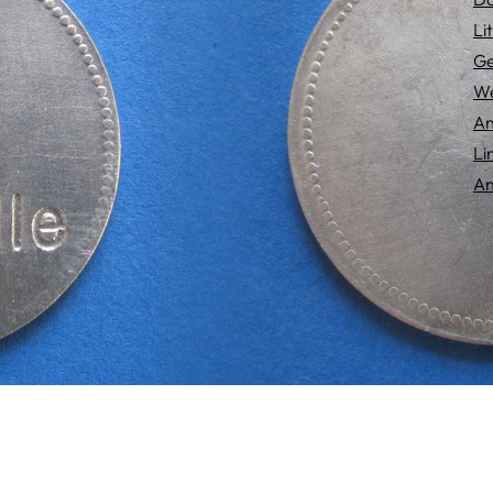
Li
Ge
We
An
Li
An