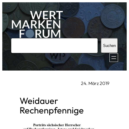
Zum
Inhalt
springen
S
Suchen
u
c
h
e
24. März 2019
n
Weidauer
Rechenpfennige