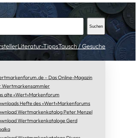
Suchen
teller
Literatur-Tipps
Tausch / Gesuche
rtmarkenforum.de – Das Online-Magazin
r Wertmarkensammler
s alte «Wert»Markenforum
wnloads Hefte des «Wert»Markenforums
wnload Wertmarkenkatalog Peter Menzel
wnload Wertmarkenkataloge Gerd
alka
wnload Wertmarkenkataloge Divers