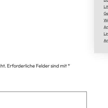
Li
Ge
We
An
Li
An
ht.
Erforderliche Felder sind mit
*