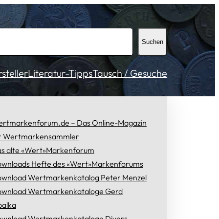
Suchen
teller
Literatur-Tipps
Tausch / Gesuche
rtmarkenforum.de – Das Online-Magazin
r Wertmarkensammler
s alte «Wert»Markenforum
wnloads Hefte des «Wert»Markenforums
wnload Wertmarkenkatalog Peter Menzel
wnload Wertmarkenkataloge Gerd
alka
wnload Wertmarkenkataloge Divers