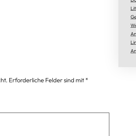
Li
Ge
We
An
Li
An
ht.
Erforderliche Felder sind mit
*