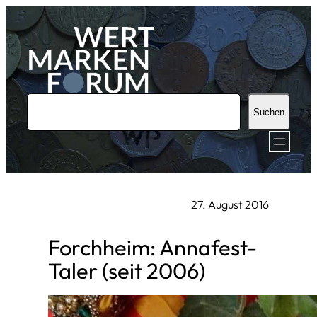
Zum
Inhalt
springen
S
Suchen
u
c
h
e
27. August 2016
n
Forchheim: Annafest-
Taler (seit 2006)