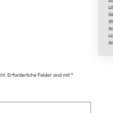
Li
Ge
We
An
Li
An
ht.
Erforderliche Felder sind mit
*