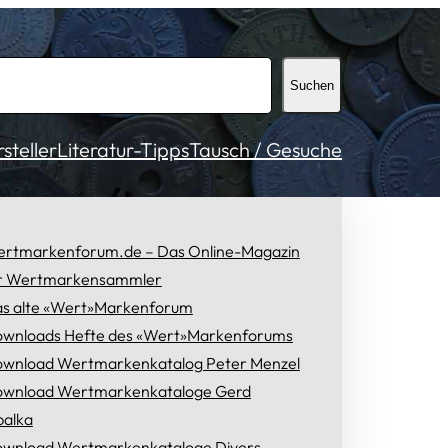
Suchen
teller
Literatur-Tipps
Tausch / Gesuche
rtmarkenforum.de – Das Online-Magazin
r Wertmarkensammler
s alte «Wert»Markenforum
wnloads Hefte des «Wert»Markenforums
wnload Wertmarkenkatalog Peter Menzel
wnload Wertmarkenkataloge Gerd
alka
wnload Wertmarkenkataloge Divers