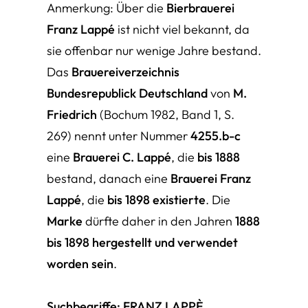
Anmerkung: Über die
Bierbrauerei
Franz Lappé
ist nicht viel bekannt, da
sie offenbar nur wenige Jahre bestand.
Das
Brauereiverzeichnis
Bundesrepublick Deutschland
von
M.
Friedrich
(Bochum 1982, Band 1, S.
269) nennt unter Nummer
4255.b-c
eine
Brauerei C. Lappé
, die
bis 1888
bestand, danach eine
Brauerei Franz
Lappé
, die
bis 1898 existierte
. Die
Marke
dürfte daher in den Jahren
1888
bis 1898 hergestellt und verwendet
worden sein
.
Suchbegriffe:
FRANZ LAPPÈ