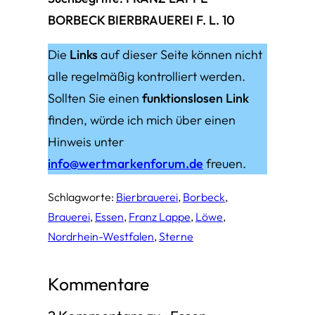
BORBECK BIERBRAUEREI F. L. 10
Die
Links
auf dieser Seite können nicht
alle regelmäßig kontrolliert werden.
Sollten Sie einen
funktionslosen Link
finden, würde ich mich über einen
Hinweis unter
info@wertmarkenforum.de
freuen.
Schlagworte:
Bierbrauerei
, 
Borbeck
, 
Brauerei
, 
Essen
, 
Franz Lappe
, 
Löwe
, 
Nordrhein-Westfalen
, 
Sterne
Kommentare