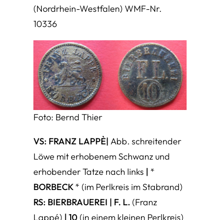
(Nordrhein-Westfalen) WMF-Nr.
10336
Foto: Bernd Thier
VS: FRANZ LAPPÈ|
Abb. schreitender
Löwe mit erhobenem Schwanz und
erhobender Tatze nach links
|
*
BORBECK
*
(im Perlkreis im Stabrand)
RS: BIERBRAUEREI | F. L.
(Franz
Lappé)
| 10
(in einem kleinen Perlkreis)