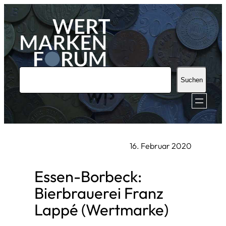
Zum
Inhalt
springen
S
Suchen
u
c
h
e
16. Februar 2020
n
Essen-Borbeck:
Bierbrauerei Franz
Lappé (Wertmarke)