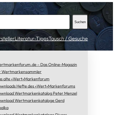
Suchen
teller
Literatur-Tipps
Tausch / Gesuche
rtmarkenforum.de – Das Online-Magazin
r Wertmarkensammler
s alte «Wert»Markenforum
wnloads Hefte des «Wert»Markenforums
wnload Wertmarkenkatalog Peter Menzel
wnload Wertmarkenkataloge Gerd
alka
wnload Wertmarkenkataloge Divers