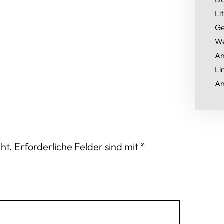
Li
Ge
We
An
Li
An
ht.
Erforderliche Felder sind mit
*