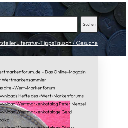
Suchen
teller
Literatur-Tipps
Tausch / Gesuche
rtmarkenforum.de – Das Online-Magazin
r Wertmarkensammler
s alte «Wert»Markenforum
wnloads Hefte des «Wert»Markenforums
wnload Wertmarkenkatalog Peter Menzel
wnload Wertmarkenkataloge Gerd
alka
wnload Wertmarkenkataloge Divers