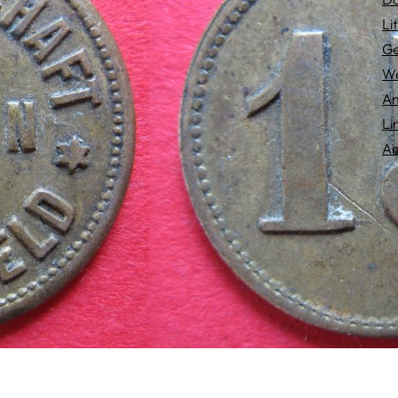
Li
Ge
We
An
Li
An