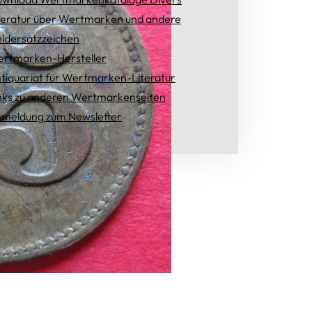
teratur über Wertmarken und andere
ldersatzzeichen
rtmarken-Hersteller
tiquariat für Wertmarken-Literatur
nks zu anderen Wertmarkenseiten
meldung zum Newsletter