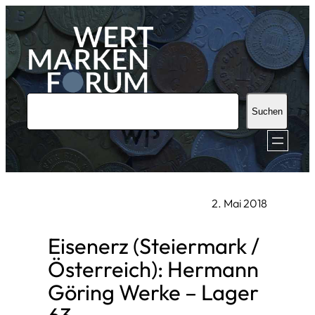
Zum
Inhalt
springen
S
Suchen
u
c
h
e
2. Mai 2018
n
Eisenerz (Steiermark /
Österreich): Hermann
Göring Werke – Lager