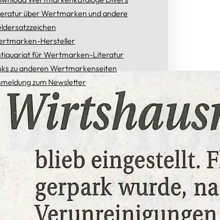
teratur über Wertmarken und andere
ldersatzzeichen
rtmarken-Hersteller
tiquariat für Wertmarken-Literatur
nks zu anderen Wertmarkenseiten
meldung zum Newsletter