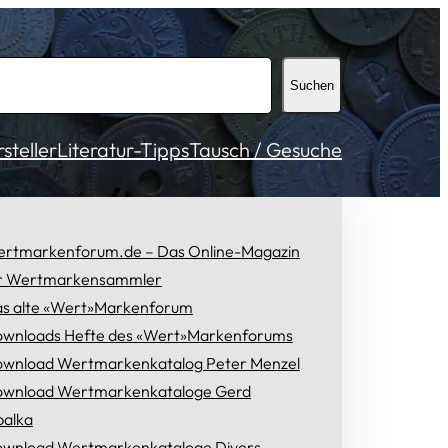
Suchen
teller
Literatur-Tipps
Tausch / Gesuche
rtmarkenforum.de – Das Online-Magazin
r Wertmarkensammler
s alte «Wert»Markenforum
wnloads Hefte des «Wert»Markenforums
wnload Wertmarkenkatalog Peter Menzel
wnload Wertmarkenkataloge Gerd
alka
wnload Wertmarkenkataloge Divers