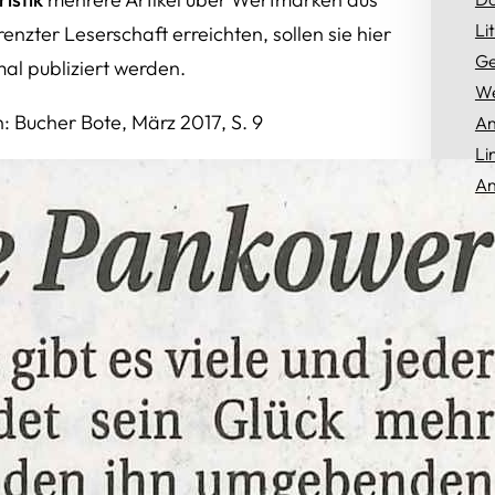
Li
renzter Leserschaft erreichten, sollen sie hier
Ge
l publiziert werden.
We
: Bucher Bote, März 2017, S. 9
An
Li
An