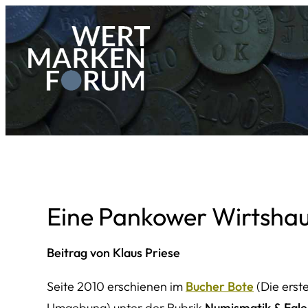
Zum
Inhalt
springen
Eine Pankower Wirtsha
Beitrag von Klaus Priese
Seite 2010 erschienen im
Bucher Bote
(
Die erst
Umgebung
) unter der Rubrik
Numismatik & Faler