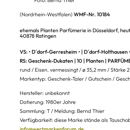
Foto: Bernd Thier
(Nordrhein-Westfalen)
WMF-Nr. 10184
ehemals Planten Parfümerie in Düsseldorf, heu
40878 Ratingen
VS: • D´dorf-Gerresheim • | D´dorf-Holthausen
RS:
Geschenk-Dukaten | 10 | Planten | PARFÜM
rund / Eisen. vermessingt / ø 35,2 mm / Stärk
Markentyp: Geschenk-Taler / Gutschein / Gesc
Hersteller: unbekannt
Datierung: 1980er Jahre
Sammlung: T / Meldung: Bernd Thier
Verfügbarkeit: diese Marke stände als Tauschobj
info@wertmarkenforum.de