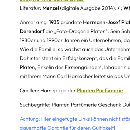
Literatur:
Menzel
(digitale Ausgabe 2014):
/
;
W
Anmerkung:
1935
gründete
Hermann-Josef Pla
Derendorf
die „Foto-Drogerie Platen“. Sein So
1980er und 1990er Jahren ein Unternehmen, das 
Wie die Familie, so wächst auch das Unternehme
Dahinter steht ein Erfolgskonzept, das die Famili
Platen, Enkelin des Firmengründers, Inhaberi
mit Ihrem Mann Carl Hamacher leitet sie das 
Quellen: Homepage der
Planten Parfümerie
Suchbegriffe: Planten Parfümerie Geschenk Du
Achtung: Hier eingefügte Links können nicht st
dauerhafte Garantie für deren Gültigkeit!