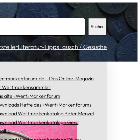
Suchen
teller
Literatur-Tipps
Tausch / Gesuche
rtmarkenforum.de – Das Online-Magazin
r Wertmarkensammler
s alte «Wert»Markenforum
wnloads Hefte des «Wert»Markenforums
wnload Wertmarkenkatalog Peter Menzel
wnload Wertmarkenkataloge Gerd
alka
wnload Wertmarkenkataloge Divers