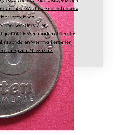
teratur über Wertmarken und andere
ldersatzzeichen
rtmarken-Hersteller
tiquariat für Wertmarken-Literatur
nks zu anderen Wertmarkenseiten
meldung zum Newsletter