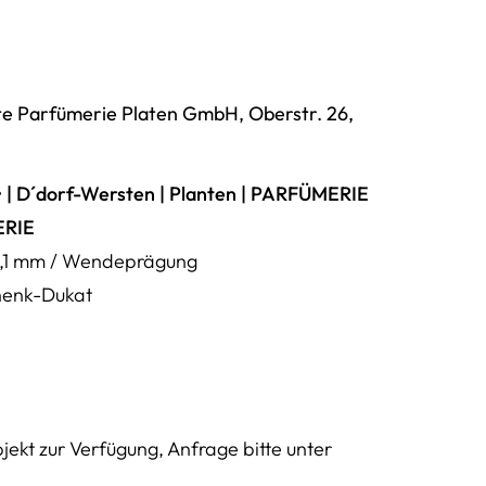
te Parfümerie Platen GmbH, Oberstr. 26,
 • | D´dorf-Wersten | Planten | PARFÜMERIE
ERIE
e 2,1 mm / Wendeprägung
henk-Dukat
ekt zur Verfügung, Anfrage bitte unter