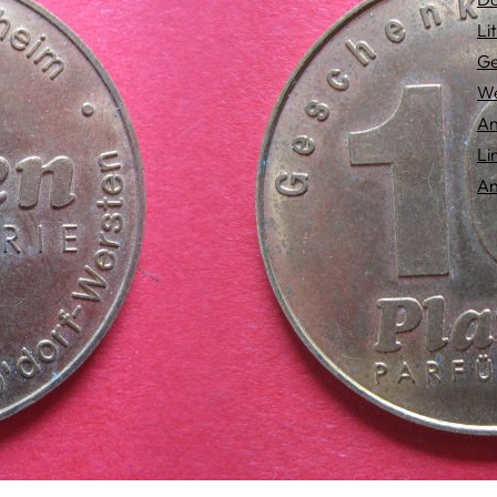
Li
Ge
We
An
Li
An