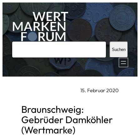
Zum
Inhalt
springen
S
Suchen
u
c
h
e
15. Februar 2020
n
Braunschweig:
Gebrüder Damköhler
(Wertmarke)