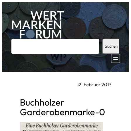
Zum
Inhalt
springen
S
Suchen
u
c
h
e
12. Februar 2017
n
Buchholzer
Garderobenmarke-0