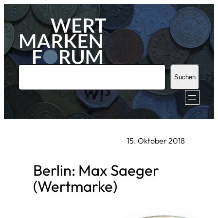
Zum
Inhalt
springen
S
Suchen
u
c
h
e
15. Oktober 2018
n
Berlin: Max Saeger
(Wertmarke)