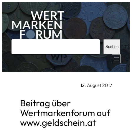
Zum
Inhalt
springen
S
Suchen
u
c
h
e
12. August 2017
n
Beitrag über
Wertmarkenforum auf
www.geldschein.at