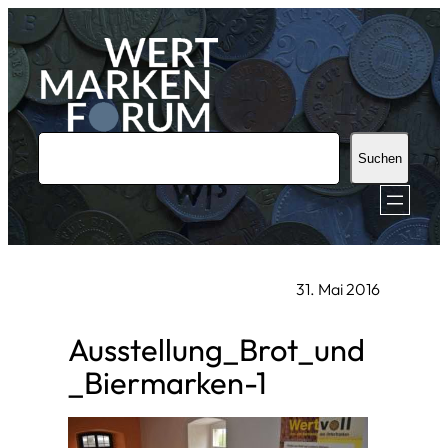
Zum
Inhalt
springen
S
Suchen
u
c
h
e
31. Mai 2016
n
Ausstellung_Brot_und
_Biermarken-1