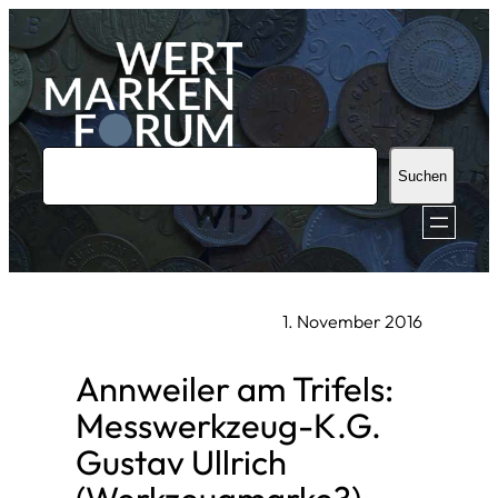
Zum
Inhalt
springen
S
Suchen
u
c
h
e
1. November 2016
n
Annweiler am Trifels:
Messwerkzeug-K.G.
Gustav Ullrich